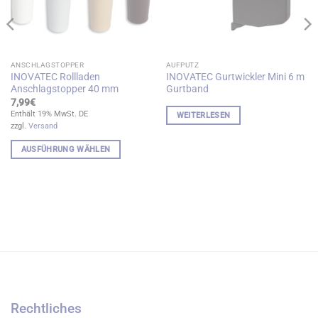
ANSCHLAGSTOPPER
AUFPUTZ
INOVATEC Rollladen
INOVATEC Gurtwickler Mini 6 m
Anschlagstopper 40 mm
Gurtband
7,99
€
Enthält 19% MwSt. DE
WEITERLESEN
zzgl.
Versand
AUSFÜHRUNG WÄHLEN
Dieses
Produkt
weist
mehrere
Varianten
auf.
Die
Optionen
können
auf
Rechtliches
der