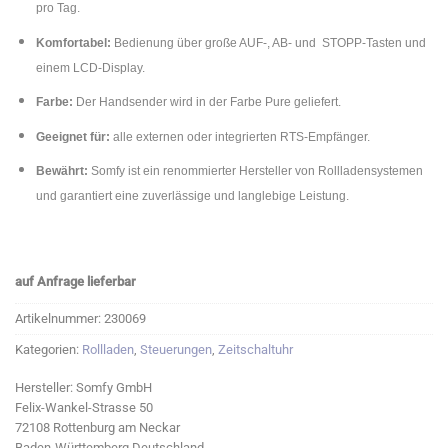
pro Tag.
Komfortabel:
Bedienung über große AUF-, AB- und STOPP-Tasten und
einem LCD-Display.
Farbe:
Der Handsender wird in der Farbe Pure geliefert.
Geeignet für:
alle externen oder integrierten RTS-Empfänger.
Bewährt:
Somfy ist ein renommierter Hersteller von Rollladensystemen
und garantiert eine zuverlässige und langlebige Leistung.
auf Anfrage lieferbar
Artikelnummer:
230069
Kategorien:
Rollladen
,
Steuerungen
,
Zeitschaltuhr
Hersteller:
Somfy GmbH
Felix-Wankel-Strasse 50
72108 Rottenburg am Neckar
Baden-Württemberg Deutschland