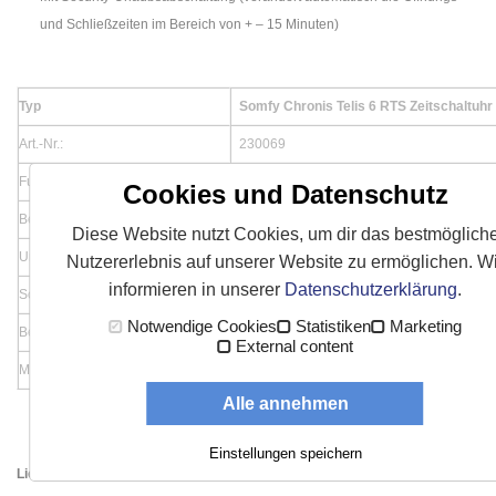
und Schließzeiten im Bereich von + – 15 Minuten)
Typ
Somfy Chronis Telis 6 RTS Zeitschaltuhr
Art.-Nr.:
230069
Funkfrequenz
433,42 MHz
Cookies und Datenschutz
Betriebstemperatur
0 °C bis + 60 °C
Diese Website nutzt Cookies, um dir das bestmöglich
Umgebungsbedingungen
trockene Wohnräume
Nutzererlebnis auf unserer Website zu ermöglichen. Wi
informieren in unserer
Datenschutzerklärung
.
Schutzart Gehäuse
IP 30
Notwendige Cookies
Statistiken
Marketing
Betribesspannung
2 x 1,5V (Batterie Typ Micro AAA)
External content
Maße Handsender
47 x 151 x 18 mm
Alle annehmen
Einstellungen speichern
Lieferumfang: