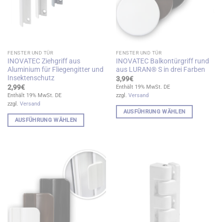
FENSTER UND TÜR
FENSTER UND TÜR
INOVATEC Ziehgriff aus
INOVATEC Balkontürgriff rund
Aluminium für Fliegengitter und
aus LURAN® S in drei Farben
Insektenschutz
3,99
€
2,99
€
Enthält 19% MwSt. DE
Enthält 19% MwSt. DE
zzgl.
Versand
zzgl.
Versand
AUSFÜHRUNG WÄHLEN
AUSFÜHRUNG WÄHLEN
Dieses
Dieses
Produkt
Produkt
weist
weist
mehrere
mehrere
Varianten
Varianten
auf.
auf.
Die
Die
Optionen
Optionen
können
können
auf