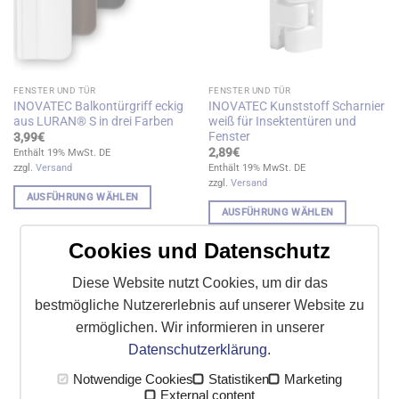
auf
der
der
Produktseite
Produktseite
gewählt
gewählt
werden
werden
FENSTER UND TÜR
FENSTER UND TÜR
INOVATEC Balkontürgriff eckig
INOVATEC Kunststoff Scharnier
aus LURAN® S in drei Farben
weiß für Insektentüren und
Fenster
3,99
€
2,89
€
Enthält 19% MwSt. DE
zzgl.
Versand
Enthält 19% MwSt. DE
zzgl.
Versand
AUSFÜHRUNG WÄHLEN
AUSFÜHRUNG WÄHLEN
Dieses
Dieses
Produkt
Cookies und Datenschutz
Produkt
weist
weist
mehrere
Diese Website nutzt Cookies, um dir das
mehrere
Varianten
bestmögliche Nutzererlebnis auf unserer Website zu
Varianten
auf.
auf.
ermöglichen. Wir informieren in unserer
Die
Die
Optionen
Datenschutzerklärung
.
Optionen
können
Notwendige Cookies
Statistiken
Marketing
können
auf
External content