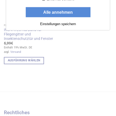
auf
der
der
Produktseite
Produktseite
Alle annehmen
gewählt
gewählt
werden
werden
Einstellungen speichern
FENSTER UND TÜR
INOVATEC Alu Band für
Fliegengitter und
Insektenschutztür und Fenster
6,99
€
Enthält 19% MwSt. DE
zzgl.
Versand
AUSFÜHRUNG WÄHLEN
Dieses
Produkt
weist
mehrere
Varianten
auf.
Die
Optionen
können
Rechtliches
auf