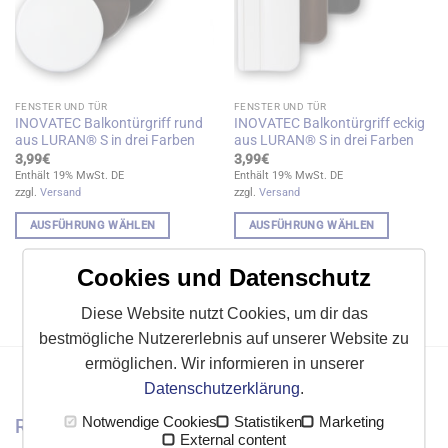
FENSTER UND TÜR
FENSTER UND TÜR
INOVATEC Balkontürgriff rund
INOVATEC Balkontürgriff eckig
aus LURAN® S in drei Farben
aus LURAN® S in drei Farben
3,99
€
3,99
€
Enthält 19% MwSt. DE
Enthält 19% MwSt. DE
zzgl.
Versand
zzgl.
Versand
AUSFÜHRUNG WÄHLEN
AUSFÜHRUNG WÄHLEN
Dieses
Dieses
Produkt
Produkt
Cookies und Datenschutz
weist
weist
mehrere
mehrere
Diese Website nutzt Cookies, um dir das
Varianten
Varianten
bestmögliche Nutzererlebnis auf unserer Website zu
auf.
auf.
ermöglichen. Wir informieren in unserer
Die
Die
Datenschutzerklärung
.
Optionen
Optionen
können
können
Notwendige Cookies
Statistiken
Marketing
Rechtliches
auf
auf
External content