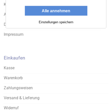
der
der
Kontakt
Produktseite
Produktseite
Alle annehmen
gewählt
gewählt
Allgemeine Geschäftsbedingung
werden
werden
Einstellungen speichern
Datenschutz
Impressum
Einkaufen
Kasse
Warenkorb
Zahlungsweisen
Versand & Lieferung
Widerruf