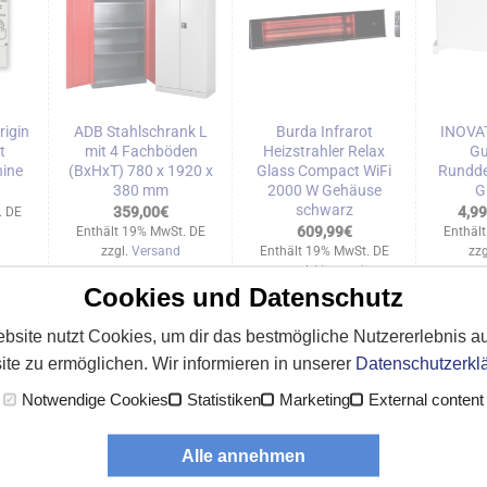
igin
ADB Stahlschrank L
Burda Infrarot
INOVAT
t
mit 4 Fachböden
Heizstrahler Relax
Gu
hine
(BxHxT) 780 x 1920 x
Glass Compact WiFi
Rundde
380 mm
2000 W Gehäuse
G
schwarz
359,00
€
4,99
. DE
609,99
€
Enthält 19% MwSt. DE
Enthäl
zzgl.
Versand
Enthält 19% MwSt. DE
zzg
zzgl.
Versand
Cookies und Datenschutz
bsite nutzt Cookies, um dir das bestmögliche Nutzererlebnis au
te zu ermöglichen. Wir informieren in unserer
Datenschutzerkl
Notwendige Cookies
Statistiken
Marketing
External content
ROLLADEN &
Alle annehmen
MARKISEN
MOTOREN