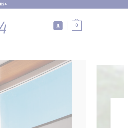
EB24
0