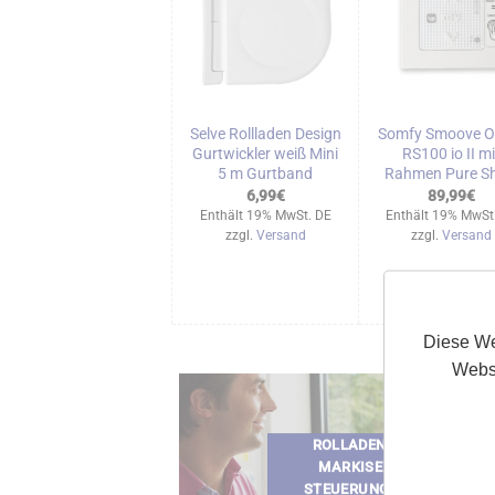
Selve Rollladen Design
Somfy Smoove Or
Gurtwickler weiß Mini
RS100 io II mi
5 m Gurtband
Rahmen Pure S
6,99
€
89,99
€
Enthält 19% MwSt. DE
Enthält 19% MwSt
zzgl.
Versand
zzgl.
Versand
Diese We
Websi
ROLLADEN &
MARKISEN
STEUERUNGEN