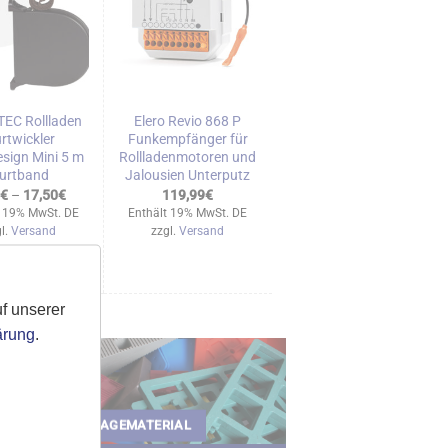
EC Rollladen
Elero Revio 868 P
rtwickler
Funkempfänger für
sign Mini 5 m
Rollladenmotoren und
urtband
Jalousien Unterputz
Preisspanne:
€
–
17,50
€
119,99
€
4,99€
t 19% MwSt. DE
Enthält 19% MwSt. DE
bis
l.
Versand
zzgl.
Versand
17,50€
f unserer
ärung
.
MONTAGEMATERIAL