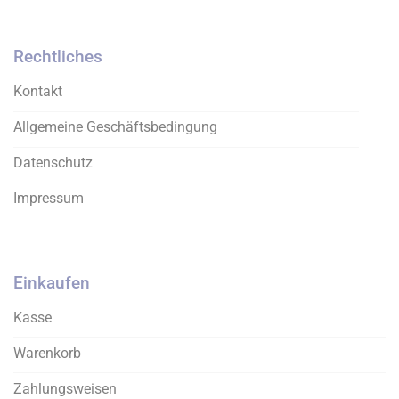
Die
Die
Optionen
Optionen
können
können
Rechtliches
auf
auf
der
der
Kontakt
Produktseite
Produktseite
gewählt
gewählt
Allgemeine Geschäftsbedingung
werden
werden
Datenschutz
Impressum
Einkaufen
Kasse
Warenkorb
Zahlungsweisen