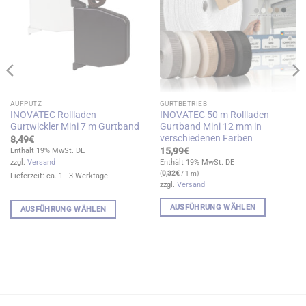
AUFPUTZ
GURTBETRIEB
INOVATEC Rollladen
INOVATEC 50 m Rollladen
Gurtwickler Mini 7 m Gurtband
Gurtband Mini 12 mm in
verschiedenen Farben
8,49
€
15,99
€
Enthält 19% MwSt. DE
zzgl.
Versand
Enthält 19% MwSt. DE
(
0,32
€
/ 1 m)
Lieferzeit: ca. 1 - 3 Werktage
zzgl.
Versand
AUSFÜHRUNG WÄHLEN
AUSFÜHRUNG WÄHLEN
Dieses
Dieses
Produkt
Produkt
weist
weist
mehrere
mehrere
Varianten
Varianten
auf.
auf.