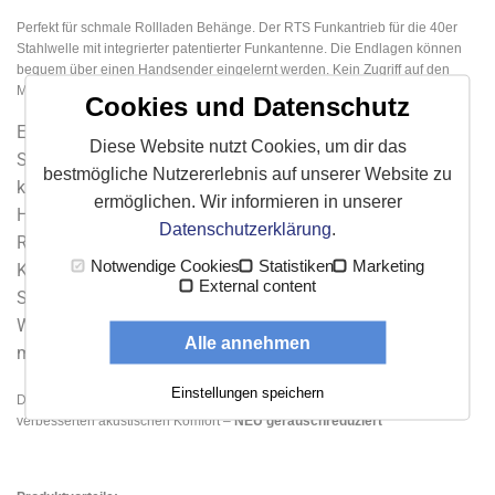
Perfekt für schmale Rollladen Behänge. Der RTS Funkantrieb für die 40er
Stahlwelle mit integrierter patentierter Funkantenne. Die Endlagen können
bequem über einen Handsender eingelernt werden. Kein Zugriff auf den
Motorkopf erforderlich.
Cookies und Datenschutz
Eine frei wählbare Zwischenposition für den Licht- und
Diese Website nutzt Cookies, um dir das
Sichtschutz kann eingelernt werden. Die Zwischenposition
bestmögliche Nutzererlebnis auf unserer Website zu
kann manuell durch Drücken der Stopp / "my"-Taste am
ermöglichen. Wir informieren in unserer
Hand- oder Wandsender oder automatisch durch einen
Datenschutzerklärung
.
RTS-Sonnensensor angefahren werden.
Notwendige Cookies
Statistiken
Marketing
Kompatibel mit den Funksensoren Soliris Sensor RTS,
External content
Sunis WireFree RTS, Eolis Sensor RTS, Sunis Indoor
WireFree RTS und Eolis 3D WireFree RTS. Mit fest
Alle annehmen
montiertem Kabel.
Einstellungen speichern
Die neueste Generation mit überarbeiteten Komponenten bietet
verbesserten akustischen Komfort –
NEU geräuschreduziert