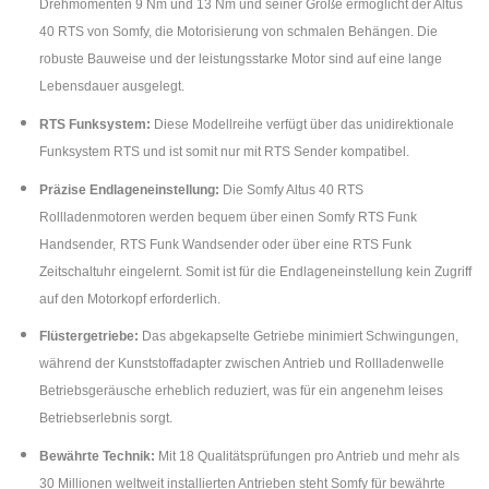
Drehmomenten 9 Nm und 13 Nm und seiner Größe ermöglicht der Altus
40 RTS von Somfy, die Motorisierung von schmalen Behängen. Die
robuste Bauweise und der leistungsstarke Motor sind auf eine lange
Lebensdauer ausgelegt.
RTS Funksystem:
Diese Modellreihe verfügt über das unidirektionale
Funksystem RTS und ist somit nur mit RTS Sender kompatibel.
Präzise Endlageneinstellung:
Die Somfy Altus 40 RTS
Rollladenmotoren werden bequem über einen Somfy RTS Funk
Handsender,
RTS Funk Wandsender oder über eine RTS Funk
Zeitschaltuhr eingelernt. Somit ist für die Endlageneinstellung kein Zugriff
auf den Motorkopf erforderlich.
Flüstergetriebe:
Das abgekapselte Getriebe minimiert Schwingungen,
während der Kunststoffadapter zwischen Antrieb und Rollladenwelle
Betriebsgeräusche erheblich reduziert, was für ein angenehm leises
Betriebserlebnis sorgt.
Bewährte Technik:
Mit 18 Qualitätsprüfungen pro Antrieb und mehr als
30 Millionen weltweit installierten Antrieben steht Somfy für bewährte