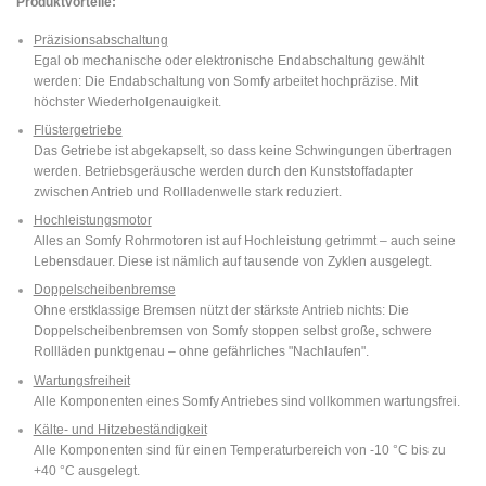
Produktvorteile:
Präzisionsabschaltung
Egal ob mechanische oder elektronische Endabschaltung gewählt
werden: Die Endabschaltung von Somfy arbeitet hochpräzise. Mit
höchster Wiederholgenauigkeit.
Flüstergetriebe
Das Getriebe ist abgekapselt, so dass keine Schwingungen übertragen
werden. Betriebsgeräusche werden durch den Kunststoffadapter
zwischen Antrieb und Rollladenwelle stark reduziert.
Hochleistungsmotor
Alles an Somfy Rohrmotoren ist auf Hochleistung getrimmt – auch seine
Lebensdauer. Diese ist nämlich auf tausende von Zyklen ausgelegt.
Doppelscheibenbremse
Ohne erstklassige Bremsen nützt der stärkste Antrieb nichts: Die
Doppelscheibenbremsen von Somfy stoppen selbst große, schwere
Rollläden punktgenau – ohne gefährliches "Nachlaufen".
Wartungsfreiheit
Alle Komponenten eines Somfy Antriebes sind vollkommen wartungsfrei.
Kälte- und Hitzebeständigkeit
Alle Komponenten sind für einen Temperaturbereich von -10 °C bis zu
+40 °C ausgelegt.