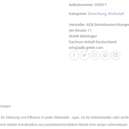
Artikelnummer:
230517
Kategorien:
Einrichtung
,
Werkstatt
Hersteller:
ADB Betriebseinrichtung
Am Kloster 11
06449 Mehringen
Sachsen-Anhalt Deutschland
info@adb-gmbh.com
hrungen
ür Ordnung und Effizienz in jeder Werkstatt – egal, ob für Hobbybastler oder prof
ine stabile Konstruktion aus pulverbeschichtetem Metall eine lange Lebensdauer.