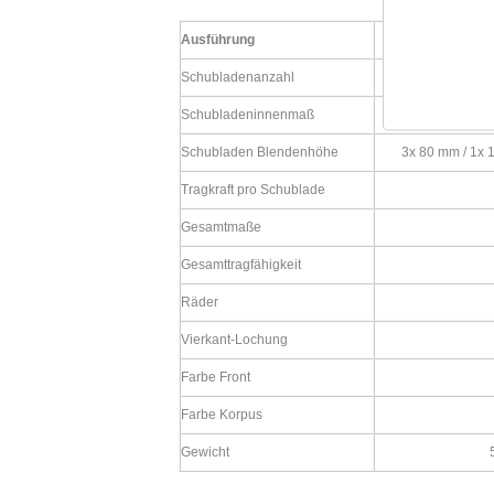
Ausführung
5 Sc
Schubladenanzahl
5
Schubladeninnenmaß
Schubladen Blendenhöhe
3x 80 mm / 1x 
Tragkraft pro Schublade
Gesamtmaße
Gesamttragfähigkeit
Räder
Vierkant-Lochung
Farbe Front
Farbe Korpus
Gewicht