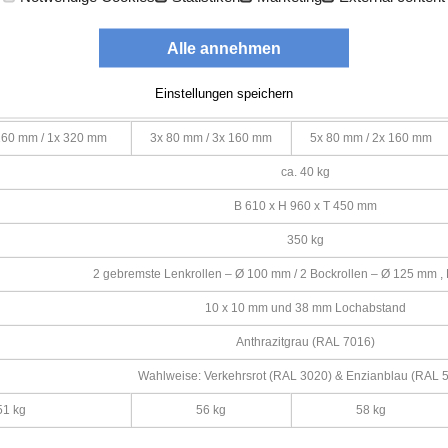
hubladen
6 Schubladen
7 Schubladen
Alle annehmen
 Stück
6 Stück
7 Stück
Einstellungen speichern
B 442 x T 350 mm
160 mm / 1x 320 mm
3x 80 mm / 3x 160 mm
5x 80 mm / 2x 160 mm
ca. 40 kg
B 610 x H 960 x T 450 mm
350 kg
2 gebremste Lenkrollen – Ø 100 mm / 2 Bockrollen – Ø 125 mm ,
10 x 10 mm und 38 mm Lochabstand
Anthrazitgrau (RAL 7016)
Wahlweise: Verkehrsrot (RAL 3020) & Enzianblau (RAL 
51 kg
56 kg
58 kg