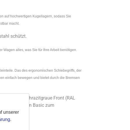
fen auf hochwertigen Kugellagern, sodass Sie
stbar macht.
stahl schützt.
 Wagen alles, was Sie für Ihre Arbeit benötigen.
leinteile. Das des ergonomischen Schiebegriffs, der
agen einfach bewegen und bietet durch die Bremsen
t über eine anthrazitgraue Front (RAL
 Werkstattwagen Basic zum
f unserer
ärung
.