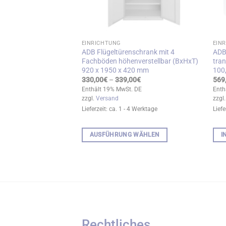
EINRICHTUNG
EIN
EAVY elektrisch
ADB Flügeltürenschrank mit 4
ADB
ar Buchenholz
Fachböden höhenverstellbar (BxHxT)
tra
920 x 1950 x 420 mm
100,
Preisspanne:
9,00
€
999,00€
Preisspanne:
330,00
€
–
339,00
€
569
. DE
bis
330,00€
Enthält 19% MwSt. DE
Enth
1.089,00€
bis
zzgl.
Versand
zzgl
 17 Werktage
339,00€
Lieferzeit: ca. 1 - 4 Werktage
Liefe
 WÄHLEN
AUSFÜHRUNG WÄHLEN
I
Dieses
Produkt
weist
mehrere
Varianten
auf.
Die
Rechtliches