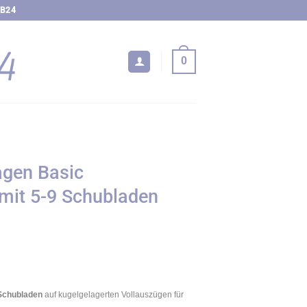
EB24
0
gen Basic
it 5-9 Schubladen
reisspanne:
09,00€
is
49,00€
Schubladen
auf kugelgelagerten Vollauszügen für