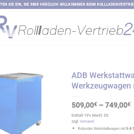
TEN SIE EIN, SIE SIND HERZLICH WILLKOMMEN BEIM ROLLLADENVERTRI
ADB Werkstattwa
Werkzeugwagen m
P
509,00
€
–
749,00
€
5
Enthält 19% MwSt. DE
b
zzgl.
Versand
7
Robuster Werkstattwagen mit
5-9 