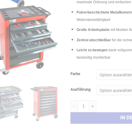
maximale Ordnung und einfachen Z
Pulverbeschichtete Metallkonstr
Widerstandsfähigkeit
Große Arbeitsplatte
mit Mulden für
Zentral abschließbar
für die sich
Leicht zu bewegen
dank vollgummi
beidseitig montierbar
Farbe
Ausführung
ADB Werkstattwagen Basic Werk
IN D