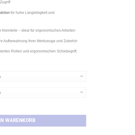
ugriff
uktion
für hohe Langlebigkeit und
 Kleinteile – ideal für ergonomisches Arbeiten
ere Aufbewahrung Ihrer Werkzeuge und Zubehör
erten Rollen und ergonomischen Schiebegriff,
zeugwagen mit 5-9 Schubladen Menge
EN WARENKORB