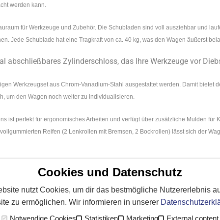
acht werden kann.
Stauraum für Werkzeuge und Zubehör. Die Schubladen sind voll ausziehbar und lau
en. Jede Schublade hat eine Tragkraft von ca. 40 kg, was den Wagen äußerst bela
tral abschließbares Zylinderschloss, das Ihre Werkzeuge vor Dieb
ligen Werkzeugset aus Chrom-Vanadium-Stahl ausgestattet werden. Damit bietet der
ch, um den Wagen noch weiter zu individualisieren.
s ist perfekt für ergonomisches Arbeiten und verfügt über zusätzliche Mulden für K
 vollgummierten Reifen (2 Lenkrollen mit Bremsen, 2 Bockrollen) lässt sich der W
ot (RAL 3020) oder Enzianblau (RAL 5010) erhältlich und verfüg
Cookies und Datenschutz
ible Handhabung und das optionale Werkzeugset machen den ADB
bsite nutzt Cookies, um dir das bestmögliche Nutzererlebnis au
att.
te zu ermöglichen. Wir informieren in unserer
Datenschutzerkl
Notwendige Cookies
Statistiken
Marketing
External content