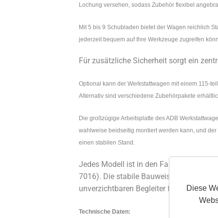
Lochung versehen, sodass Zubehör flexibel angebr
Mit 5 bis 9 Schubladen bietet der Wagen reichlich 
jederzeit bequem auf Ihre Werkzeuge zugreifen könn
Für zusätzliche Sicherheit sorgt ein zen
Optional kann der Werkstattwagen mit einem 115-tei
Alternativ sind verschiedene Zubehörpakete erhältli
Die großzügige Arbeitsplatte des ADB Werkstattwagen
wahlweise beidseitig montiert werden kann, und der
einen stabilen Stand.
Jedes Modell ist in den Farben Verkehrsr
7016). Die stabile Bauweise, die flex
Diese We
unverzichtbaren Begleiter für jede Werkst
Websi
Technische Daten: