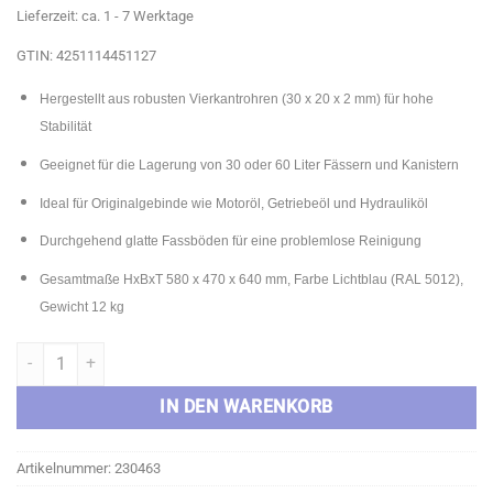
Lieferzeit: ca. 1 - 7 Werktage
GTIN: 4251114451127
Hergestellt aus robusten Vierkantrohren (30 x 20 x 2 mm) für hohe
Stabilität
Geeignet für die Lagerung von 30 oder 60 Liter Fässern und Kanistern
Ideal für Originalgebinde wie Motoröl, Getriebeöl und Hydrauliköl
Durchgehend glatte Fassböden für eine problemlose Reinigung
Gesamtmaße HxBxT 580 x 470 x 640 mm, Farbe Lichtblau (RAL 5012),
Gewicht 12 kg
ADB Fassregal für 30 oder 60 Liter Fässer, Lichtblau RAL 5012 Meng
IN DEN WARENKORB
Artikelnummer:
230463