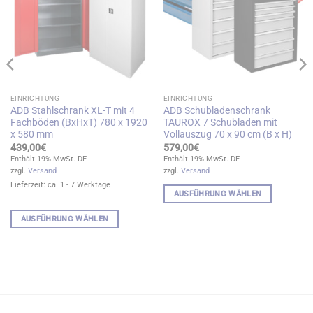
EINRICHTUNG
EINRICHTUNG
ADB Stahlschrank XL-T mit 4
ADB Schubladenschrank
Fachböden (BxHxT) 780 x 1920
TAUROX 7 Schubladen mit
x 580 mm
Vollauszug 70 x 90 cm (B x H)
439,00
€
579,00
€
Enthält 19% MwSt. DE
Enthält 19% MwSt. DE
zzgl.
Versand
zzgl.
Versand
Lieferzeit: ca. 1 - 7 Werktage
AUSFÜHRUNG WÄHLEN
Dieses
AUSFÜHRUNG WÄHLEN
Produkt
Dieses
weist
Produkt
mehrere
weist
Varianten
mehrere
auf.
Varianten
Die
auf.
Optionen