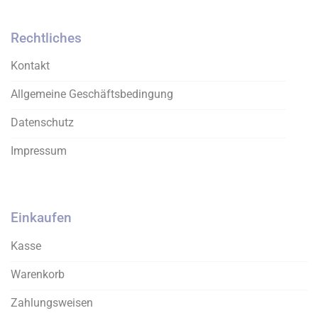
Die
können
Optionen
auf
Rechtliches
können
der
auf
Produktseite
Kontakt
der
gewählt
Produktseite
werden
Allgemeine Geschäftsbedingung
gewählt
werden
Datenschutz
Impressum
Einkaufen
Kasse
Warenkorb
Zahlungsweisen