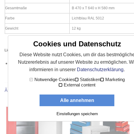
Gesamtmaße
B 470 x T 640 x H 580 mm
Farbe
Lichtblau RAL 5012
Gewicht
12 kg
Cookies und Datenschutz
Lieferumfang:
Diese Website nutzt Cookies, um dir das bestmöglich
Nutzererlebnis auf unserer Website zu ermöglichen. Wi
1 Stück ADB Fassregal für 30 oder 60 Liter Fässer
informieren in unserer
Datenschutzerklärung
.
Notwendige Cookies
Statistiken
Marketing
External content
ÄHNLICHE PRODUKTE
Alle annehmen
Einstellungen speichern